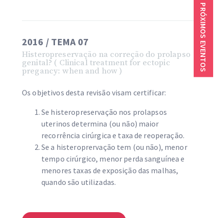
PRÓXIMOS EVENTOS
2016 / TEMA 07
Histeropreservação na correção do prolapso
genital? ( Clinical treatment for ectopic
pregancy: when and how )
Os objetivos desta revisão visam certificar:
Se histeropreservação nos prolapsos
uterinos determina (ou não) maior
recorrência cirúrgica e taxa de reoperação.
Se a histeroprervação tem (ou não), menor
tempo cirúrgico, menor perda sanguínea e
menores taxas de exposição das malhas,
quando são utilizadas.