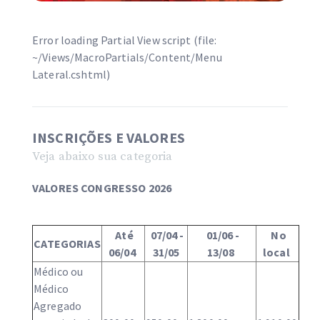
Error loading Partial View script (file:
~/Views/MacroPartials/Content/Menu
Lateral.cshtml)
INSCRIÇÕES E VALORES
CONGRESSO 
Veja abaixo sua categoria
VALORES CONGRESSO 2026
Até
07/04 -
01/06 -
No
CATEGORIAS
06/04
31/05
13/08
local
Médico ou
Médico
Agregado