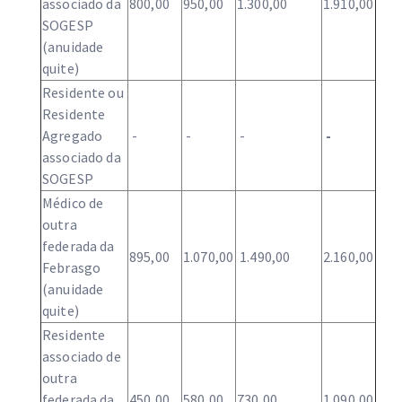
associado da
800,00
950,00
1.300,00
1.910,00
SOGESP
(anuidade
quite)
Residente ou
Residente
Agregado
-
-
-
-
associado da
SOGESP
Médico de
outra
federada da
895,00
1.070,00
1.490,00
2.160,00
Febrasgo
(anuidade
quite)
Residente
associado de
outra
federada da
450,00
580,00
730,00
1.090,00