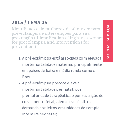
2015 / TEMA 05
PRÓXIMOS EVENTOS
Identificação de mulheres de alto risco para
pré-eclâmpsia e intervenções para sua
prevenção ( Identification of high-risk women
for preeclampsia and interventions for
prevention )
A pré-eclâmpsia está associada com elevada
morbimortalidade materna, principalmente
em países de baixa e média renda como o
Brasil;
A pré-eclâmpsia precoce eleva a
morbimortalidade perinatal, por
prematuridade terapêutica e por restrição do
crescimento fetal; além disso, é alta a
demanda por leitos em unidades de terapia
intensiva neonatal;