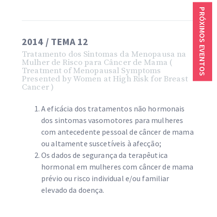
PRÓXIMOS EVENTOS
2014 / TEMA 12
Tratamento dos Sintomas da Menopausa na
Mulher de Risco para Câncer de Mama (
Treatment of Menopausal Symptoms
Presented by Women at High Risk for Breast
Cancer )
A eficácia dos tratamentos não hormonais
dos sintomas vasomotores para mulheres
com antecedente pessoal de câncer de mama
ou altamente suscetíveis à afecção;
Os dados de segurança da terapêutica
hormonal em mulheres com câncer de mama
prévio ou risco individual e/ou familiar
elevado da doença.