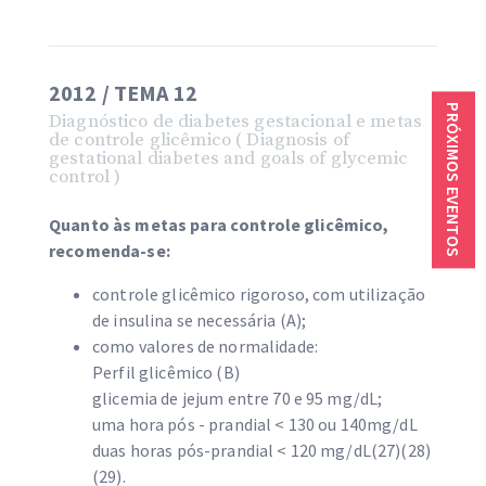
2012 / TEMA 12
PRÓXIMOS EVENTOS
Diagnóstico de diabetes gestacional e metas
de controle glicêmico ( Diagnosis of
gestational diabetes and goals of glycemic
control )
Quanto às metas para controle glicêmico,
recomenda-se:
controle glicêmico rigoroso, com utilização
de insulina se necessária (A);
como valores de normalidade:
Perfil glicêmico (B)
glicemia de jejum entre 70 e 95 mg/dL;
uma hora pós - prandial < 130 ou 140mg/dL
duas horas pós-prandial < 120 mg/dL(27)(28)
(29).