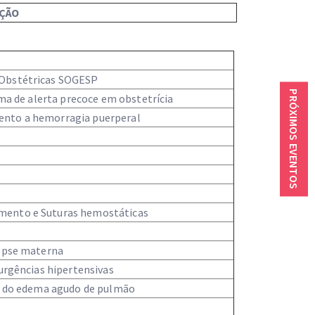
ÇÃO
 Obstétricas SOGESP
PRÓXIMOS EVENTOS
tema de alerta precoce em obstetrícia
ento a hemorragia puerperal
amento e Suturas hemostáticas
sepse materna
 urgências hipertensivas
ial do edema agudo de pulmão