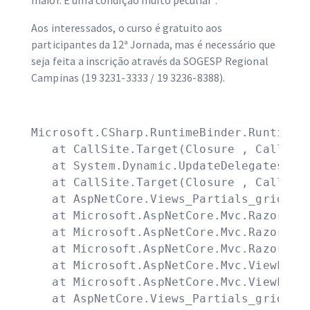
maior. É uma condição muito peculiar”.
Aos interessados, o curso é gratuito aos
participantes da 12ª Jornada, mas é necessário que
seja feita a inscrição através da SOGESP Regional
Campinas (19 3231-3333 / 19 3236-8388).
Microsoft.CSharp.RuntimeBinder.RuntimeBi
   at CallSite.Target(Closure , CallSite 
   at System.Dynamic.UpdateDelegates.Upd
   at CallSite.Target(Closure , CallSite 
   at AspNetCore.Views_Partials_grid_edi
   at Microsoft.AspNetCore.Mvc.Razor.Raz
   at Microsoft.AspNetCore.Mvc.Razor.Raz
   at Microsoft.AspNetCore.Mvc.Razor.Raz
   at Microsoft.AspNetCore.Mvc.ViewFeatu
   at Microsoft.AspNetCore.Mvc.ViewFeatu
   at AspNetCore.Views_Partials_grid_ed