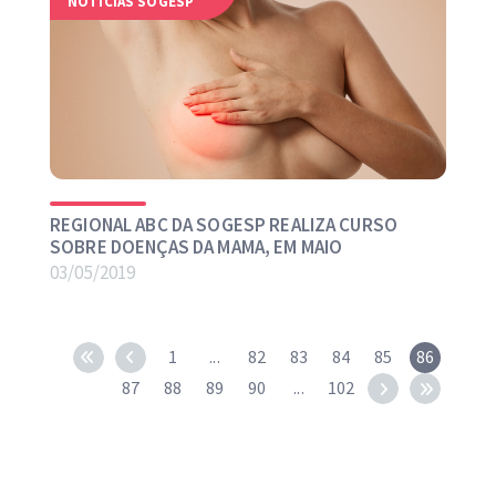
NOTÍCIAS SOGESP
REGIONAL ABC DA SOGESP REALIZA CURSO
SOBRE DOENÇAS DA MAMA, EM MAIO
03/05/2019
1
...
82
83
84
85
86
87
88
89
90
...
102