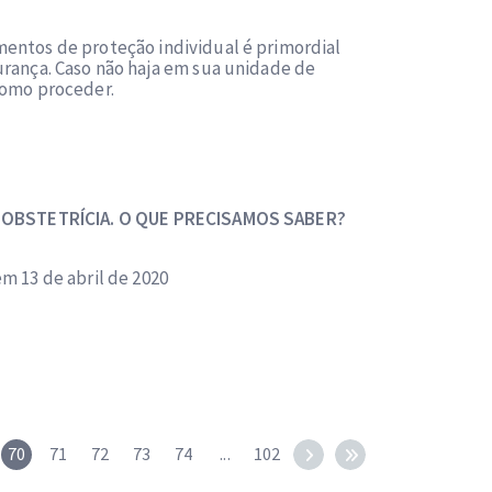
entos de proteção individual é primordial
urança. Caso não haja em sua unidade de
como proceder.
 OBSTETRÍCIA. O QUE PRECISAMOS SABER?
m 13 de abril de 2020
70
71
72
73
74
...
102