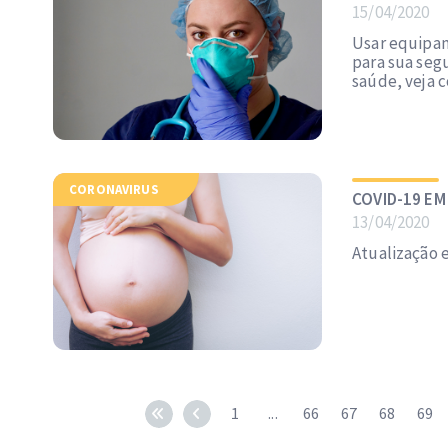
15/04/2020
Usar equipam
para sua seg
saúde, veja 
CORONAVIRUS
COVID-19 EM
13/04/2020
Atualização e
1
...
66
67
68
69