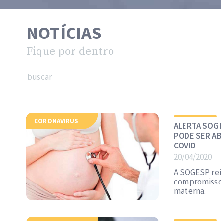
NOTÍCIAS
Fique por dentro
buscar
CORONAVIRUS
ALERTA SOG
PODE SER A
COVID
20/04/2020
A SOGESP rei
compromisso 
materna.