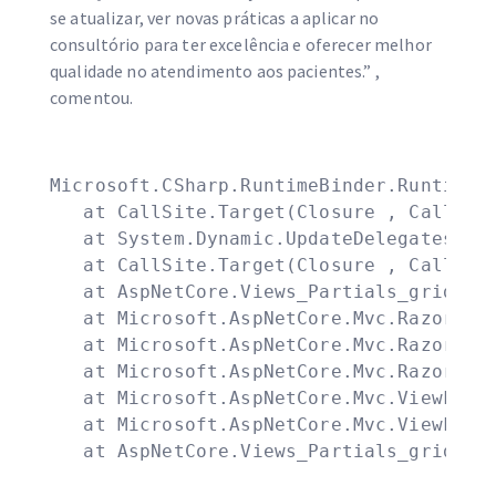
se atualizar, ver novas práticas a aplicar no
consultório para ter excelência e oferecer melhor
qualidade no atendimento aos pacientes.” ,
comentou.
Microsoft.CSharp.RuntimeBinder.RuntimeBi
   at CallSite.Target(Closure , CallSite 
   at System.Dynamic.UpdateDelegates.Upd
   at CallSite.Target(Closure , CallSite 
   at AspNetCore.Views_Partials_grid_edi
   at Microsoft.AspNetCore.Mvc.Razor.Raz
   at Microsoft.AspNetCore.Mvc.Razor.Raz
   at Microsoft.AspNetCore.Mvc.Razor.Raz
   at Microsoft.AspNetCore.Mvc.ViewFeatu
   at Microsoft.AspNetCore.Mvc.ViewFeatu
   at AspNetCore.Views_Partials_grid_ed