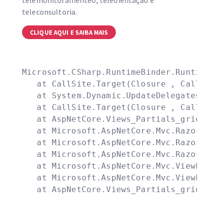
telemonitoramenteo, teleoientação e
teleconsultoria.
CLIQUE AQUI E SAIBA MAIS
Microsoft.CSharp.RuntimeBinder.RuntimeBi
   at CallSite.Target(Closure , CallSite 
   at System.Dynamic.UpdateDelegates.Upd
   at CallSite.Target(Closure , CallSite 
   at AspNetCore.Views_Partials_grid_edi
   at Microsoft.AspNetCore.Mvc.Razor.Raz
   at Microsoft.AspNetCore.Mvc.Razor.Raz
   at Microsoft.AspNetCore.Mvc.Razor.Raz
   at Microsoft.AspNetCore.Mvc.ViewFeatu
   at Microsoft.AspNetCore.Mvc.ViewFeatu
   at AspNetCore.Views_Partials_grid_ed