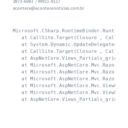
3873-6083 / 99911-8117
acontece@acontecenoticias.com.br
Microsoft.CSharp.RuntimeBinder.RuntimeBi
   at CallSite.Target(Closure , CallSite 
   at System.Dynamic.UpdateDelegates.Upd
   at CallSite.Target(Closure , CallSite 
   at AspNetCore.Views_Partials_grid_edi
   at Microsoft.AspNetCore.Mvc.Razor.Raz
   at Microsoft.AspNetCore.Mvc.Razor.Raz
   at Microsoft.AspNetCore.Mvc.Razor.Raz
   at Microsoft.AspNetCore.Mvc.ViewFeatu
   at Microsoft.AspNetCore.Mvc.ViewFeatu
   at AspNetCore.Views_Partials_grid_ed