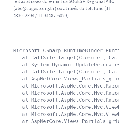
feitas através do e-mail da SOGESP Regional ABC
(
abc@sogesp.org.br
) ou através do telefone (11
4330-2394 / 11 94482-6029).
Microsoft.CSharp.RuntimeBinder.RuntimeBi
   at CallSite.Target(Closure , CallSite 
   at System.Dynamic.UpdateDelegates.Upd
   at CallSite.Target(Closure , CallSite 
   at AspNetCore.Views_Partials_grid_edi
   at Microsoft.AspNetCore.Mvc.Razor.Raz
   at Microsoft.AspNetCore.Mvc.Razor.Raz
   at Microsoft.AspNetCore.Mvc.Razor.Raz
   at Microsoft.AspNetCore.Mvc.ViewFeatu
   at Microsoft.AspNetCore.Mvc.ViewFeatu
   at AspNetCore.Views_Partials_grid_ed