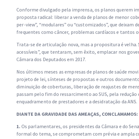
Conforme divulgado pela imprensa, os planos querem im
proposta radical: liberar a venda de planos de menor c
per-view”, “modulares” ou “customizados”, que deixam d
frequentes como câncer, problemas cardíacos e tantos o
Trata-se de articulação nova, mas a propositura é velha
acessíveis”, que tentaram, sem êxito, emplacar nos gov
Câmara dos Deputados em 2017.
Nos últimos meses as empresas de planos de saúde movi
projeto de lei, sínteses de propostas e outros document
diminuição de coberturas, liberação de reajustes de me
passam pelo fim do ressarcimento ao SUS, pela redução d
enquadramento de prestadores e a desidratação da ANS.
DIANTE DA GRAVIDADE DAS AMEAÇAS, CONCLAMAMOS:
1.
Os parlamentares, os presidentes da Câmara e do Sena
formal do tema, se comprometam com prévia e ampla co