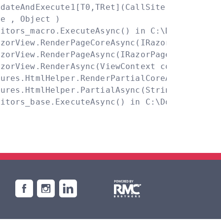
dateAndExecute1[T0,TRet](CallSite site, T0 arg
 , Object )

itors_macro.ExecuteAsync() in C:\Domains\soge
zorView.RenderPageCoreAsync(IRazorPage page, 
zorView.RenderPageAsync(IRazorPage page, View
zorView.RenderAsync(ViewContext context)

ures.HtmlHelper.RenderPartialCoreAsync(String
ures.HtmlHelper.PartialAsync(String partialVi
ditors_base.ExecuteAsync() in C:\Domains\soge