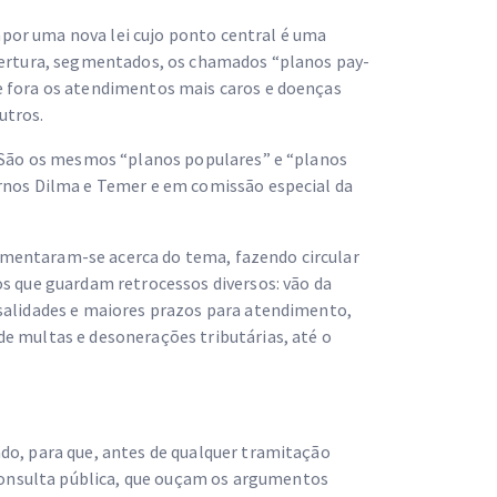
por uma nova lei cujo ponto central é uma
obertura, segmentados, os chamados “planos pay-
e fora os atendimentos mais caros e doenças
utros.
. São os mesmos “planos populares” e “planos
ernos Dilma e Temer e em comissão especial da
mentaram-se acerca do tema, fazendo circular
os que guardam retrocessos diversos: vão da
nsalidades e maiores prazos para atendimento,
e multas e desonerações tributárias, até o
do, para que, antes de qualquer tramitação
nsulta pública, que ouçam os argumentos