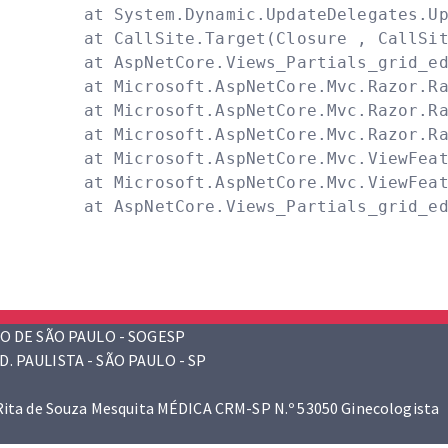
   at System.Dynamic.UpdateDelegates.Up
   at CallSite.Target(Closure , CallSite
   at AspNetCore.Views_Partials_grid_ed
   at Microsoft.AspNetCore.Mvc.Razor.Ra
   at Microsoft.AspNetCore.Mvc.Razor.Ra
   at Microsoft.AspNetCore.Mvc.Razor.Ra
   at Microsoft.AspNetCore.Mvc.ViewFeat
   at Microsoft.AspNetCore.Mvc.ViewFeat
   at AspNetCore.Views_Partials_grid_e
O DE SÃO PAULO - SOGESP
D. PAULISTA - SÃO PAULO - SP
 Rita de Souza Mesquita MÉDICA CRM-SP N.º 53050 Ginecologista