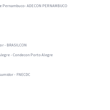
or de Pernambuco- ADECON PERNAMBUCO
dor - BRASILCON
legre - Condecon Porto Alegre
nsumidor - FNECDC