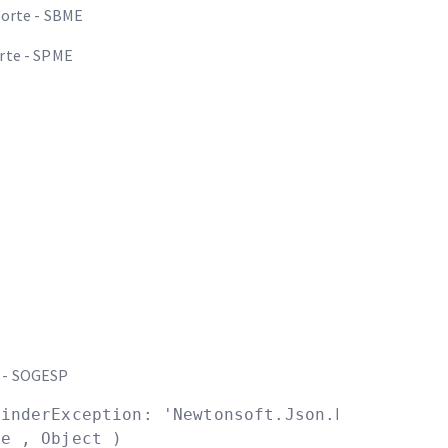
porte - SBME
orte - SPME
o - SOGESP
inderException: 'Newtonsoft.Json.Linq.JValue'
 , Object )
