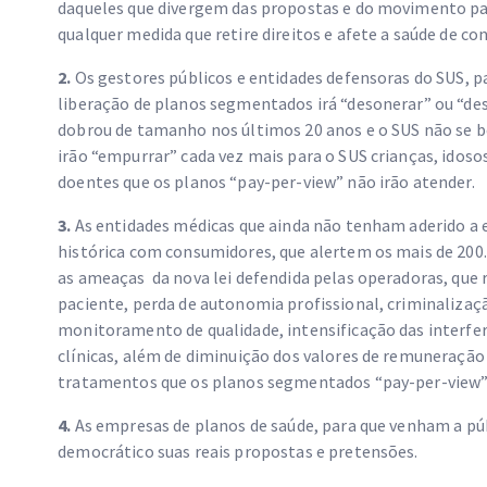
daqueles que divergem das propostas e do movimento pat
qualquer medida que retire direitos e afete a saúde de c
2.
Os gestores públicos e entidades defensoras do SUS, p
liberação de planos segmentados irá “desonerar” ou “de
dobrou de tamanho nos últimos 20 anos e o SUS não se be
irão “empurrar” cada vez mais para o SUS crianças, idoso
doentes que os planos “pay-per-view” não irão atender.
3.
As entidades médicas que ainda não tenham aderido a 
histórica com consumidores, que alertem os mais de 200
as ameaças da nova lei defendida pelas operadoras, que 
paciente, perda de autonomia profissional, criminalizaçã
monitoramento de qualidade, intensificação das interfer
clínicas, além de diminuição dos valores de remuneração
tratamentos que os planos segmentados “pay-per-view” 
4.
As empresas de planos de saúde, para que venham a pú
democrático suas reais propostas e pretensões.