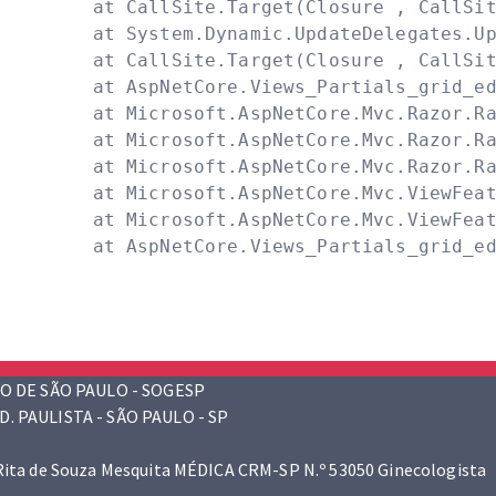
   at CallSite.Target(Closure , CallSite
   at System.Dynamic.UpdateDelegates.Up
   at CallSite.Target(Closure , CallSite
   at AspNetCore.Views_Partials_grid_ed
   at Microsoft.AspNetCore.Mvc.Razor.Ra
   at Microsoft.AspNetCore.Mvc.Razor.Ra
   at Microsoft.AspNetCore.Mvc.Razor.Ra
   at Microsoft.AspNetCore.Mvc.ViewFeat
   at Microsoft.AspNetCore.Mvc.ViewFeat
   at AspNetCore.Views_Partials_grid_e
O DE SÃO PAULO - SOGESP
D. PAULISTA - SÃO PAULO - SP
 Rita de Souza Mesquita MÉDICA CRM-SP N.º 53050 Ginecologista