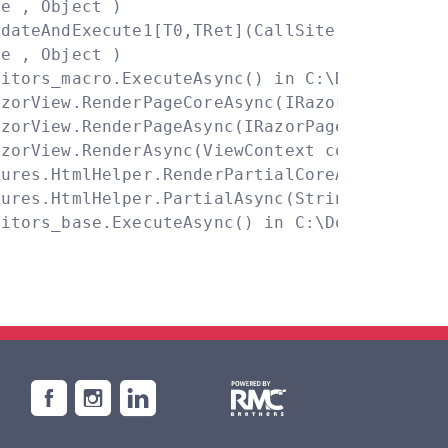
 , Object )

dateAndExecute1[T0,TRet](CallSite site, T0 arg
 , Object )

itors_macro.ExecuteAsync() in C:\Domains\soge
zorView.RenderPageCoreAsync(IRazorPage page, 
zorView.RenderPageAsync(IRazorPage page, View
zorView.RenderAsync(ViewContext context)

ures.HtmlHelper.RenderPartialCoreAsync(String
ures.HtmlHelper.PartialAsync(String partialVi
ditors_base.ExecuteAsync() in C:\Domains\soge