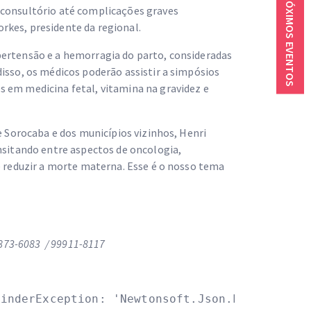
PRÓXIMOS EVENTOS
 consultório até complicações graves
rkes, presidente da regional.
pertensão e a hemorragia do parto, consideradas
isso, os médicos poderão assistir a simpósios
 em medicina fetal, vitamina na gravidez e
e Sorocaba e dos municípios vizinhos, Henri
ansitando entre aspectos de oncologia,
é reduzir a morte materna. Esse é o nosso tema
 3873-6083 / 99911-8117
inderException: 'Newtonsoft.Json.Linq.JValue'