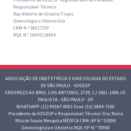
Responsável Técnico:
Ruy Alberto de Oliveira Truyts
Ginecologia e Obstetrícia
CRM N.º 36517/SP
RQE N.º 16993/16994
ASSOCIAÇÃO DE OBSTETRÍCIA E GINECOLOGIA DO ESTADO
DE SÃO PAULO - SOGESP
ENDEREÇO AV. BRIG. LUIS ANTONIO, 2729, CJ 1001-1006 JD.
PAULISTA - SÃO PAULO - SP
WHATSAPP (11) 99167-0001 Fone (11) 3884-7100
Presidente da SOGESP e Responsável Técnico: Dra. Maria
Rita de Souza Mesquita MÉDICA CRM-SP N.º 53050
Ginecologista e Obstetra RQE-SP N.º 70900